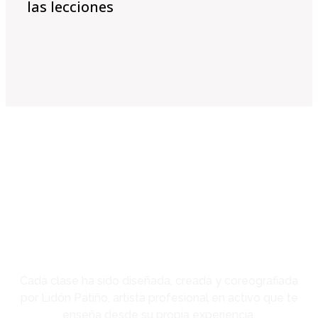
las lecciones
No es lo mismo aprender
desde la teoría que desde la
práctica
Cada clase ha sido diseñada, creada y coreografiada
por Lidón Patiño, artista profesional en activo que te
enseña desde su propia experiencia.