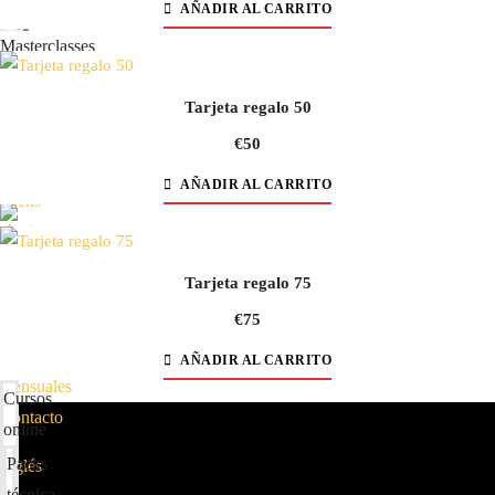
AÑADIR AL CARRITO
coreografía
Masterclasses
Clases
Tarjeta regalo 50
Inicio
mensuales
Cursos
Contacto
€
50
online
AÑADIR AL CARRITO
Packs
técnica
y
Tarjeta regalo 75
coreografía
€
75
Masterclasses
Clases
AÑADIR AL CARRITO
Inicio
mensuales
Cursos
Contacto
online
Packs
técnica