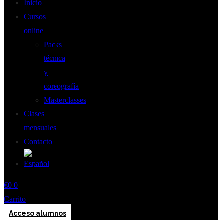
Inicio
Cursos
online
Packs
técnica
y
coreografía
Masterclasses
Clases
mensuales
Contacto
€
0
0
Carrito
Acceso alumnos