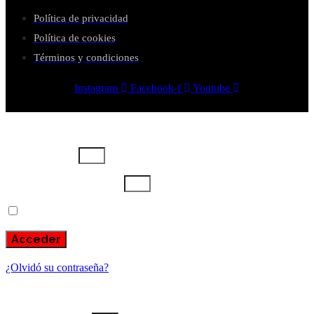
cantidad
Política de privacidad
Política de cookies
Términos y condiciones
Instagram
Facebook-f
Youtube
Usuario o email
Escribe aquí tu contraseña
Recuérdame
Acceder
¿Olvidó su contraseña?