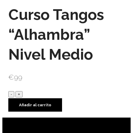
Curso Tangos
“Alhambra”
Nivel Medio
€
99
Curso
Tangos
Añadir al carrito
"Alhambra"
Nivel
Medio