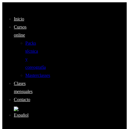
Inicio
Cursos
online
Packs
técnica
y
coreografía
Masterclasses
Clases
mensuales
Contacto