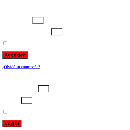
Usuario o email
Escribe aquí tu contraseña
Recuérdame
Acceder
¿Olvidó su contraseña?
Username or email
Password
Recuérdame
Log in