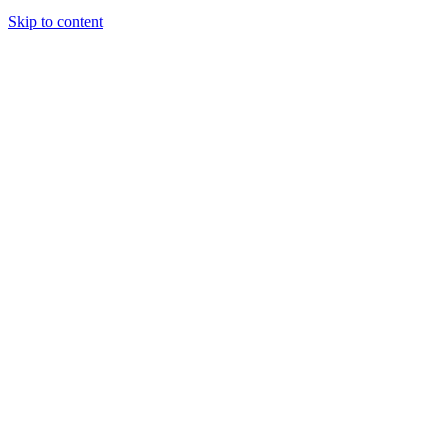
Skip to content
5.18 Letra completa + Falseta completa sin música Copy