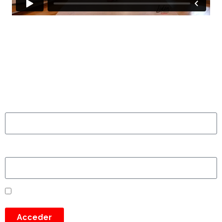
Usuario o email
Escribe aquí tu contraseña
Recuérdame
Acceder