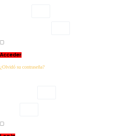
Usuario o email
Escribe aquí tu contraseña
Recuérdame
Acceder
¿Olvidó su contraseña?
Username or email
Password
Recuérdame