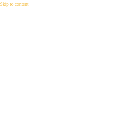
Skip to content
5.20 Tapao + Letra (completo) | (complete)