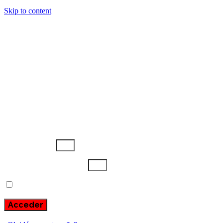
Skip to content
1.8 Download the guide
Download the guide
Usuario o email
Escribe aquí tu contraseña
Recuérdame
Acceder