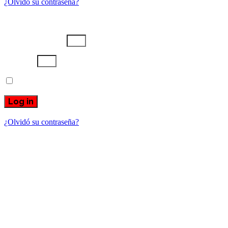
¿Olvidó su contraseña?
Username or email
Password
Recuérdame
Log in
¿Olvidó su contraseña?