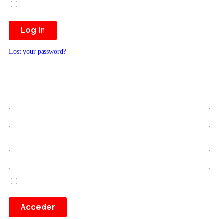
Remember Me
Log in
Lost your password?
Usuario o email
Escribe aquí tu contraseña
Remember Me
Acceder