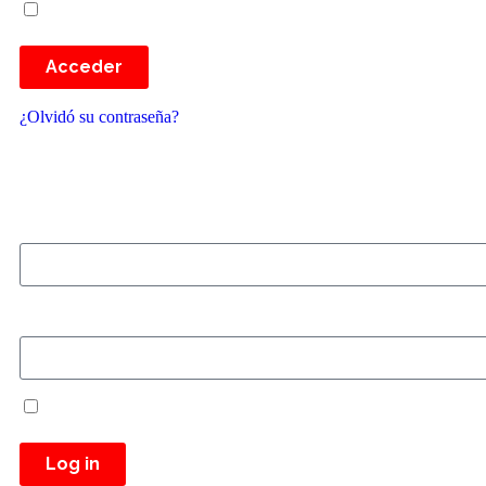
Recuérdame
Acceder
¿Olvidó su contraseña?
Username or email
Password
Recuérdame
Log in