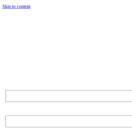
Skip to content
Anterior Tema
Usuario o email
Escribe aquí tu contraseña