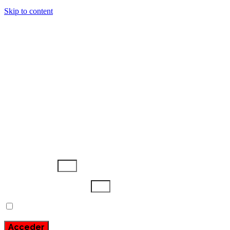
Skip to content
Anterior Tema
Usuario o email
Escribe aquí tu contraseña
Recuérdame
Acceder