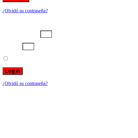
¿Olvidó su contraseña?
Username or email
Password
Recuérdame
Log in
¿Olvidó su contraseña?