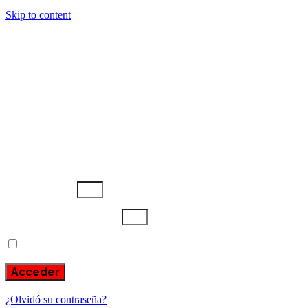
Skip to content
Anterior Lección
Usuario o email
Escribe aquí tu contraseña
Recuérdame
Acceder
¿Olvidó su contraseña?