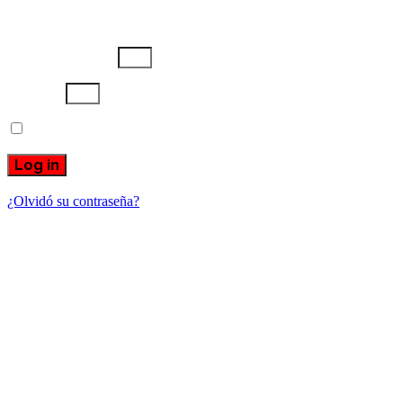
Username or email
Password
Recuérdame
Log in
¿Olvidó su contraseña?