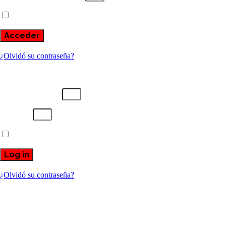
Recuérdame
Acceder
¿Olvidó su contraseña?
Username or email
Password
Recuérdame
Log in
¿Olvidó su contraseña?