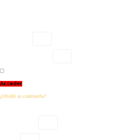
Maecenas arcu, nec ridiculus quisque orci, vulputate mattis risus erat.
Usuario o email
Escribe aquí tu contraseña
Recuérdame
Acceder
¿Olvidó su contraseña?
Username or email
Password